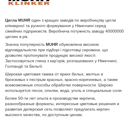
Цегла MUHR
один з кращих заводів по виробництву цегли
клінкерної та ручного формування у Німеччині серед
сімейних підприємств. Виробнича потужність заводу 40000000
цеглин в рік.
Значна популярність
MUHR
обумовлена високою
відповідальністю при підборі і підготовці сировини, що
дозволяє пропонувати продукцію високої якості.
Застосовується глина з кар'єрів, розташованих у Німеччині,
Голландії та Бельгії.
Широкая цветовая гамма от ярких белых, желтых и
бронзовых к пестрым красных, красно-коричневых, а также
всевозможные способы обработки поверхности. Широко
используется песок, опилки, вода, уголь и специальные соли.
Более 50-ти лет опыта в производстве кирпича,
разнообразные форматы, интересные цветовые решения и
развитая дилерская сеть позволяет предлагать кирпич
высокого качества, по доступным ценам.