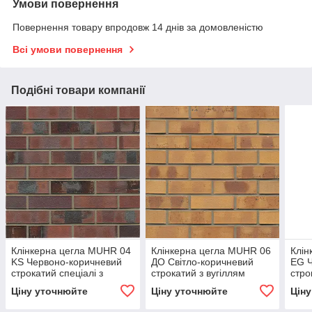
Умови повернення
Повернення товару впродовж 14 днів за домовленістю
Всі умови повернення
Подібні товари компанії
Клінкерна цегла MUHR 04
Клінкерна цегла MUHR 06
Клін
KS Червоно-коричневий
ДО Світло-коричневий
EG Ч
строкатий спеціалі з
строкатий з вугіллям
стро
вугіллям
Ціну уточнюйте
Ціну уточнюйте
Цін