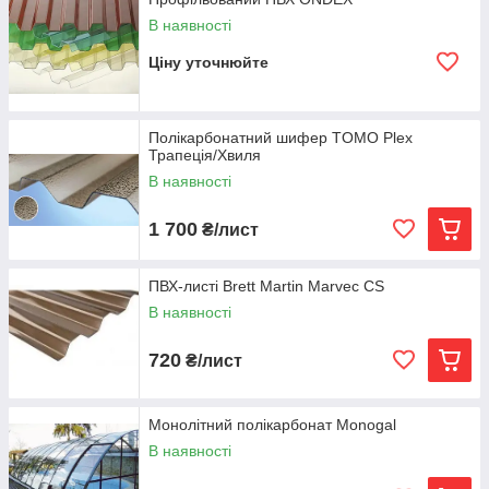
стійкого зв'язку між зовнішнім простором та інтер'єром
В наявності
будівлі.
Ціну уточнюйте
Полікарбонатний шифер TOMO Plex
Трапеція/Хвиля
В наявності
1 700
₴/лист
ПВХ-листі Brett Martin Marvec CS
В наявності
720
₴/лист
Монолітний полікарбонат Monogal
В наявності