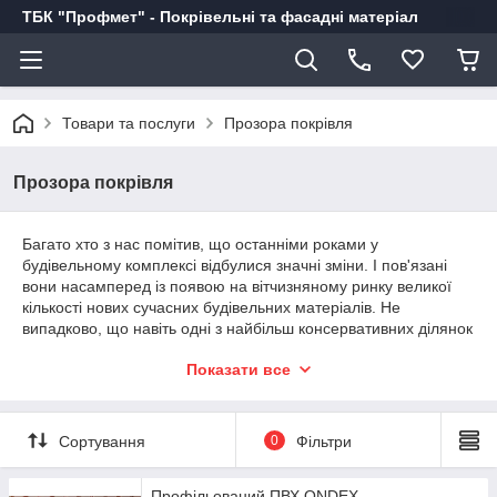
ТБК "Профмет" - Покрівельні та фасадні матеріал
Товари та послуги
Прозора покрівля
Прозора покрівля
Багато хто з нас помітив, що останніми роками у
будівельному комплексі відбулися значні зміни. І пов'язані
вони насамперед із появою на вітчизняному ринку великої
кількості нових сучасних будівельних матеріалів. Не
випадково, що навіть одні з найбільш консервативних ділянок
будівництва — покрівлі, одержав останніми роками низку
Показати все
нових покрівельних матеріалів.
Останнім часом поряд із традиційними покрівельними
матеріалами при облаштуванні покрівлі все частіше
Сортування
0
Фільтри
використовують і світлопропускні — скло, та полімерні
матеріали. Застосування цих матеріалів дозволяє говорити
про нову тенденцію в сучасній архітектурі — створення
Профільований ПВХ ONDEX