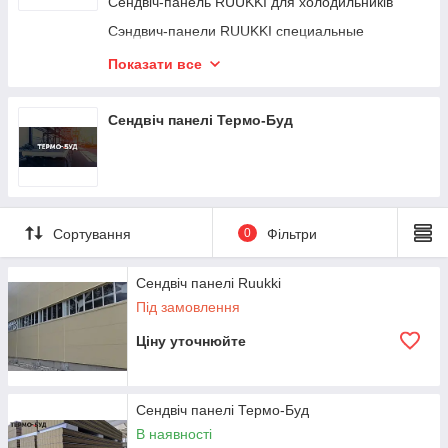
Сендвіч-панель RUUKKI для холодильників
Сэндвич-панели RUUKKI специальные
Сендвіч-панель Ruukki підвищеної
Показати все
енергоефективності
Экопанели RUUKKI
Сендвіч панелі Термо-Буд
Сортування
0
Фільтри
Сендвіч панелі Ruukki
Під замовлення
Ціну уточнюйте
Сендвіч панелі Термо-Буд
В наявності