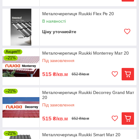
Металочерепиця Ruukki Flex Ре 20
В наявності
Ціну уточнюйте
Акция!!!
Металочерепиця Ruukki Monterrey Мат 20
–21%
Під замовлення
515
₴/кв.м
652 ₴/кв.м
–21%
Металочерепиця Ruukki Decorrey Grand Мат
20
Під замовлення
515
₴/кв.м
652 ₴/кв.м
–21%
Металлочерпица Ruukki Smart Мат 20