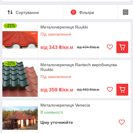
Сортування
0
Фільтри
–21%
Металочерепиця Ruukki
Під замовлення
343
від
₴/кв.м
від 434 ₴/кв.м
–22%
Металочерепиця Rantech виробництва
Ruukki
Під замовлення
359
від
₴/кв.м
від 460 ₴/кв.м
Металочерепиця Venecia
В наявності
Ціну уточнюйте