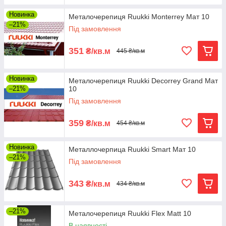
Новинка
Металочерепиця Ruukki Monterrey Мат 10
–21%
Під замовлення
351
₴/кв.м
445 ₴/кв.м
Новинка
Металочерепиця Ruukki Decorrey Grand Мат
–21%
10
Під замовлення
359
₴/кв.м
454 ₴/кв.м
Новинка
Металлочерпица Ruukki Smart Мат 10
–21%
Під замовлення
343
₴/кв.м
434 ₴/кв.м
–21%
Металочерепиця Ruukki Flex Matt 10
В наявності