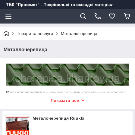
ТБК "Профмет" - Покрівельні та фасадні матеріал
Товари та послуги
Металлочерепица
Металлочерепица
Металлочерепица
– универсальный кровельный материал
и подходит как для новостроек, так и для реконструкции
Показати все
зданий с уклоном кровли от 15 градусов. Особенно хорошо
она смотрится на малоэтажных домах и небольших
общественных постройках с кровлями несложной
Металочерепиця Ruukki
конфигурации. Такие характеристики металлочерепицы как
небольшой вес готового покрытия, долговечность и
пожаробезопасность, а так же удобство в монтаже и