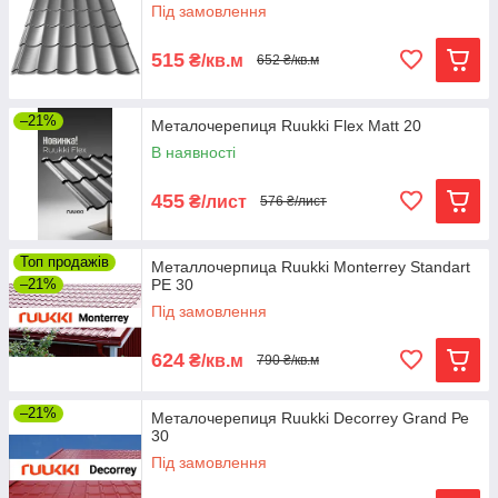
Під замовлення
515
₴/кв.м
652 ₴/кв.м
–21%
Металочерепиця Ruukki Flex Matt 20
В наявності
455
₴/лист
576 ₴/лист
Топ продажів
Металлочерпица Ruukki Monterrey Standart
–21%
РЕ 30
Під замовлення
624
₴/кв.м
790 ₴/кв.м
–21%
Металочерепиця Ruukki Decorrey Grand Ре
30
Під замовлення