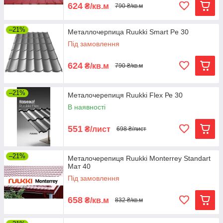
624
₴/кв.м
790 ₴/кв.м
–21%
Металлочерпица Ruukki Smart Рe 30
Під замовлення
624
₴/кв.м
790 ₴/кв.м
–21%
Металочерепиця Ruukki Flex Ре 30
В наявності
551
₴/лист
698 ₴/лист
–21%
Металочерепиця Ruukki Monterrey Standart
Мат 40
Під замовлення
658
₴/кв.м
832 ₴/кв.м