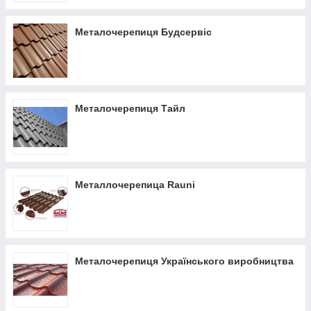
Металочерепиця Будсервіс
Металлочерепица
– оцинкованные профилирующие листы,
с двух сторон покрытые полимерным слоем, которые
прекрасно защищают от внешних воздействий и придают им
определенный цвет. Основными ее покрытиями являются:
Металочерепиця Тайл
пластизол, полиэстер, матовый полиэстер, пурал.
Металлочерепица Rauni
Металочерепиця Українського виробництва