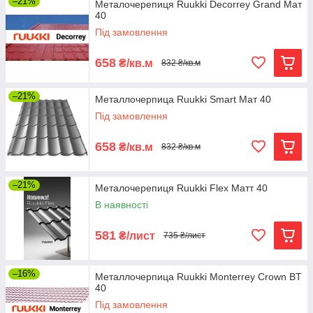
–21%
Металочерепиця Ruukki Decorrey Grand Мат
40
Під замовлення
658
₴/кв.м
832 ₴/кв.м
–21%
Металлочерпица Ruukki Smart Мат 40
Під замовлення
658
₴/кв.м
832 ₴/кв.м
–21%
Металочерепиця Ruukki Flex Матт 40
В наявності
581
₴/лист
735 ₴/лист
–16%
Металлочерпица Ruukki Monterrey Crown BT
40
Під замовлення