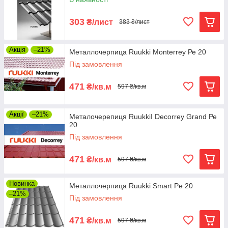
303
₴/лист
383 ₴/лист
Акція
–21%
Металлочерпица Ruukki Monterrey Ре 20
Під замовлення
471
₴/кв.м
597 ₴/кв.м
Акції
–21%
Металочерепиця RuukkiI Decorrey Grand Ре
20
Під замовлення
471
₴/кв.м
597 ₴/кв.м
Новинка
Металлочерпица Ruukki Smart Рe 20
–21%
Під замовлення
471
₴/кв.м
597 ₴/кв.м