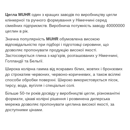
Цегла MUHR
один з кращих заводів по виробництву цегли
клінкерної та ручного формування у Німеччині серед
сімейних підприємств. Виробнича потужність заводу 40000000
цеглин в рік.
Значна популярність
MUHR
обумовлена високою
відповідальністю при підборі і підготовці сировини, що
дозволяє пропонувати продукцію високої якості.
Застосовується глина з кар'єрів, розташованих у Німеччині,
Голландії та Бельгії.
Широка колірна гамма від яскравих білих, жовтих і бронзових
до строкатим червоних, червоно-коричневих, а також всілякі
способи обробки поверхні. Широко використовується пісок,
тирсу, вода, вугілля і спеціальні солі.
Більше 50-ти років досвіду у виробництві цегли, різноманітні
формати, цікаві колірні рішення і розвинена дилерська
мережа дозволяє пропонувати цеглина високої якості, за
доступними цінами.