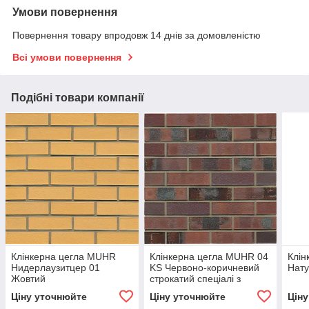
Умови повернення
Повернення товару впродовж 14 днів за домовленістю
Всі умови повернення
Подібні товари компанії
Клінкерна цегла MUHR
Клінкерна цегла MUHR 04
Клін
Нидерлаузитцер 01
KS Червоно-коричневий
Нат
Жовтий
строкатий спеціалі з
вугіллям
Ціну уточнюйте
Ціну уточнюйте
Цін