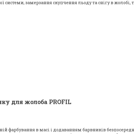
ної системи, замерзання скупчення льоду та снігу в жолобі
нку для жолоба PROFIL
ній фарбування в масі і додаванням барвників безпосередн