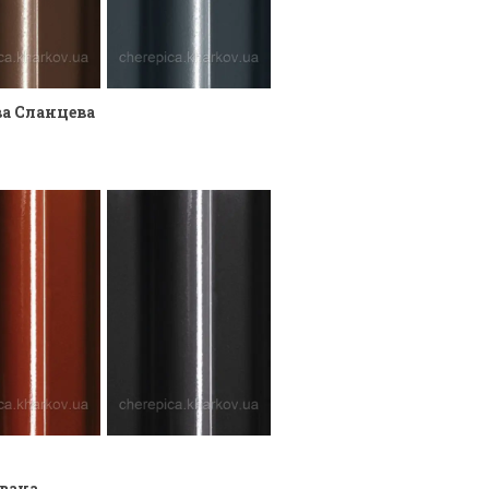
а Сланцева
ована