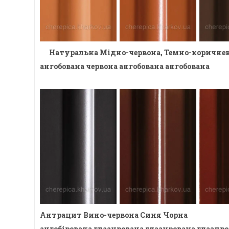
Натуральна Мідно-червона, Темно-коричнев
ангобована червона ангобована ангобована
Антрацит Вино-червона Синя Чорна
ангобірована глазурована
глазурована глазур