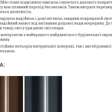
XIMA» стане відмінною заміною існуючого дахового покритт
ому має плавний перехід без заломів. Також витрата черепи
тьох десятиліть.
окрівлю надійною і довговічною, завдяки покращеній систе
надійний захист від затікання дощової води всередину. До
 товщі снігу при рясні снігопади.
матеріалом з найкращого найдавнішого будівельної сиров
инку.
тійких кольорів натуральної поверхні, так і ангобірованої
бельною.
A: