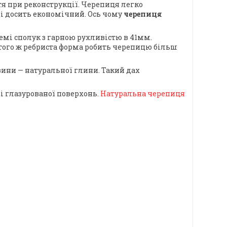
я при реконструкції. Черепиця легко
ці досить економічний. Ось чому
черепиця
мі сполук з гарною рухливістю в 41мм.
 того ж ребриста форма робить черепицю більш
ини — натуральної глини. Такий дах
 і глазурованої поверхонь.
Натуральна черепиця