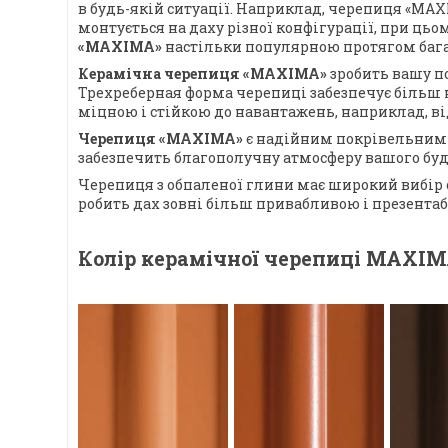
в будь-якій ситуації. Наприклад, черепиця «MA
монтується на даху різної конфігурації, при ць
«MAXIMA»
настільки популярною протягом бага
Керамічна черепиця «MAXIMA»
зробить вашу п
Трехреберная форма черепиці забезпечує більш 
міцною і стійкою до навантажень, наприклад, від
Черепиця «MAXIMA»
є надійним покрівельним 
забезпечить благополучну атмосферу вашого буд
Черепиця з обпаленої глини має широкий вибір с
робить дах зовні більш привабливою і презента
Колір керамічної черепиці MAXIM