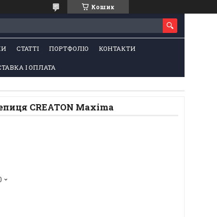
Кошик
НИ
СТАТТІ
ПОРТФОЛІО
КОНТАКТИ
ТАВКА І ОПЛАТА
репиця CREATON Maxima
0