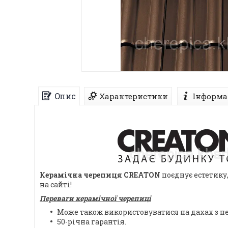
Опис
Характеристики
Інформа
Керамічна черепиця CREATON
поєднує естетику,
на сайті!
Переваги керамічної черепиці
Може також використовуватися на дахах з 
50-річна гарантія.