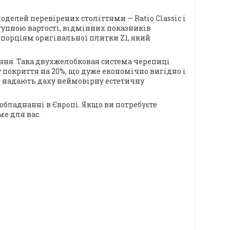
моделей перевірених століттями — Ratio Classic і
тупною вартості, відмінних показників
опорціям оригінальної плитки Z1, який
ння. Така двухжелобковая система черепиці
 покриття на 20%, що дуже економічно вигідно і
ці надають даху неймовірну естетичну
обладнанні в Європі. Якщо ви потребуєте
ме для вас.