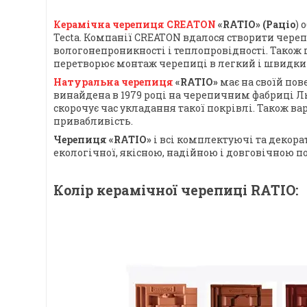
Керамічна черепиця СREATON
«RATIO» (Раціо
) 
Tecta. Компанії CREATON вдалося створити череп
вологонепроникності і теплопровідності. Також
перетворює монтаж черепиці в легкий і швидки
Натуральна черепиця
«RATIO»
має на своїй пов
винайдена в 1979 році на черепичним фабриці Лю
скорочує час укладання такої покрівлі. Також в
привабливість.
Черепиця «RATIO»
і всі комплектуючі та декора
екологічної, якісною, надійною і довговічною по
Колір керамічної черепиці RATIO: