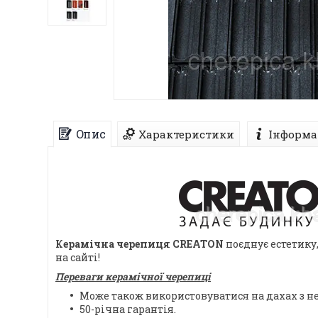
Опис
Характеристики
Інформа
Керамічна черепиця CREATON
поєднує естетику,
на сайті!
Переваги керамічної черепиці
Може також використовуватися на дахах з 
50-річна гарантія.