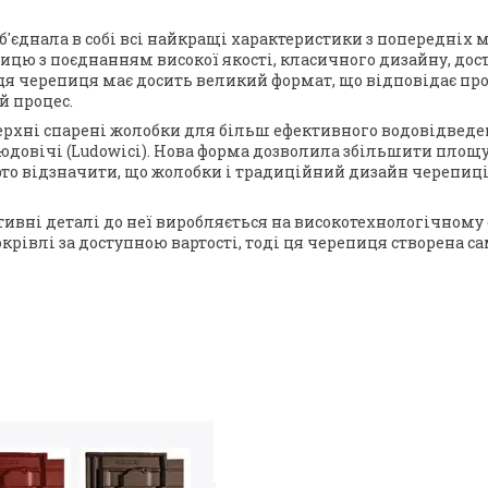
об'єднала в собі всі найкращі характеристики з попередніх 
ицю з поєднанням високої якості, класичного дизайну, дос
 ця черепиця має досить великий формат, що відповідає пр
й процес.
ерхні спарені жолобки для більш ефективного водовідведе
довічі (Ludowici). Нова форма дозволила збільшити площу
арто відзначити, що жолобки і традиційний дизайн черепи
тивні деталі до неї виробляється на високотехнологічному 
крівлі за доступною вартості, тоді ця черепиця створена са