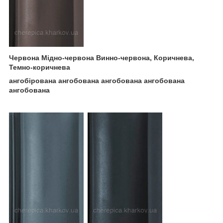
Червона Мідно-червона Винно-червона, Коричнева,
Темно-коричнева
ангобірована
ангобована ангобована ангобована
ангобована