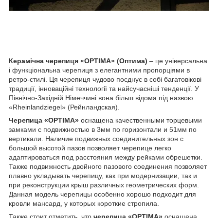
Керамічна черепиця «OPTIMA» (Оптима)
– це універсальна
і функціональна черепиця з елегантними пропорціями в
ретро-стилі. Ця черепиця чудово поєднує в собі багатовікові
традиції, інноваційні технології та найсучасніші тенденції. У
Північно-Західній Німеччині вона більш відома під назвою
«Rheinlandziegel» (Рейнландская).
Черепица «OPTIMA»
оснащена качественными торцевыми
замками с подвижностью в 3мм по горизонтали и 51мм по
вертикали. Наличие подвижных соединительных зон с
большой высотой пазов позволяет черепице легко
адаптироваться под расстояния между рейками обрешетки.
Также подвижность двойного пазового соединения позволяет
плавно укладывать черепицу, как при модернизации, так и
при реконструкции крыш различных геометрических форм.
Данная модель черепицы особенно хорошо подходит для
кровли мансард, у которых короткие стропила.
Также стоит отметить, что
черепица «OPTIMA»
оснащена