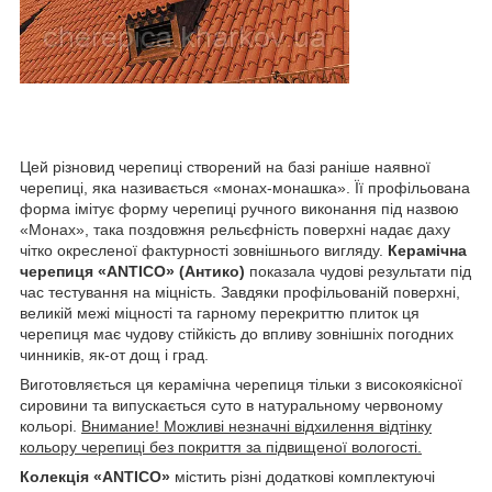
Цей різновид черепиці створений на базі раніше наявної
черепиці, яка називається «монах-монашка». Її профільована
форма імітує форму черепиці ручного виконання під назвою
«Монах», така поздовжня рельєфність поверхні надає даху
чітко окресленої фактурності зовнішнього вигляду.
Керамічна
черепиця «ANTICO» (Антико)
показала чудові результати під
час тестування на міцність. Завдяки профільованій поверхні,
великій межі міцності та гарному перекриттю плиток ця
черепиця має чудову стійкість до впливу зовнішніх погодних
чинників, як-от дощ і град.
Виготовляється ця керамічна черепиця тільки з високоякісної
сировини та випускається суто в натуральному червоному
кольорі.
Внимание! Можливі незначні відхилення відтінку
кольору черепиці без покриття за підвищеної вологості.
Колекція «ANTICO»
містить різні додаткові комплектуючі