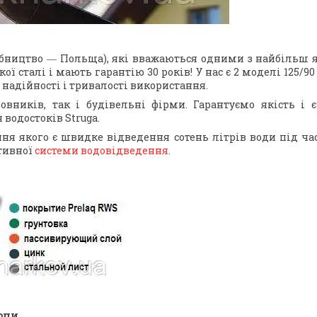
бництво ― Польща), які вважаються одними з найбільш як
ої сталі і мають гарантію 30 років! У нас є 2 моделі 125/9
о надійності і тривалості використання.
вників, так і будівельні фірми. Гарантуємо якість і є
водостоків Struga.
ня якого є швидке відведення сотень літрів води під час
ктивної
системи водовідведення
.
опи