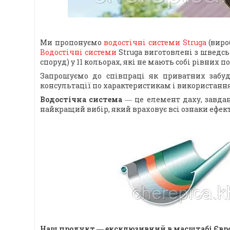
Ми пропонуємо
водостічні системи Struga
(виро
Водостічні системи
Struga виготовлені з шведськ
споруд) у 11 кольорах, які не мають собі рівних п
Запрошуємо до співпраці як приватних забудо
консультації по характеристикам і використання 
Водостічна система
― це елемент даху, завдан
найкращий вибір, який враховує всі ознаки ефе
Наш продукт ― ексклюзивний в масштабі Євр