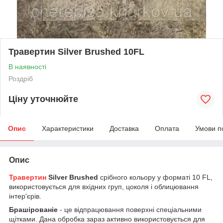
Травертин Silver Brushed 10FL
В наявності
Роздріб
Ціну уточнюйте
Опис
Характеристики
Доставка
Оплата
Умови п
Опис
Травертин
Silver Brushed
срібного кольору у форматі 10 FL,
використовується для вхідних груп, цоколя і облицювання
інтер'єрів.
Брашірованіе
- це відпрацювання поверхні спеціальними
щітками. Дана обробка зараз активно використовується для