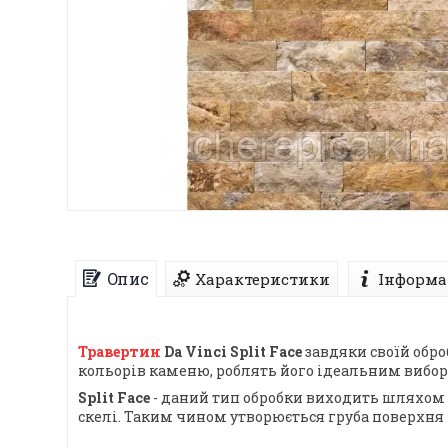
Опис
Характеристики
Інформа
Травертин
Da Vinci Split Face
завдяки своїй обро
кольорів каменю, роблять його ідеальним вибо
Split Face
- даний тип обробки виходить шляхом р
скелі. Таким чином утворюється груба поверхня