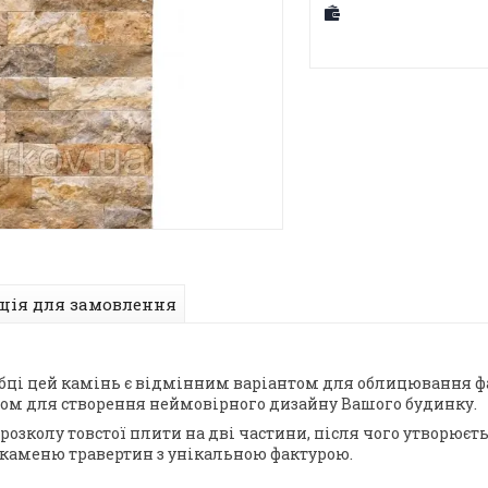
ція для замовлення
бці цей камінь є відмінним варіантом для облицювання фас
ром для створення неймовірного дизайну Вашого будинку.
озколу товстої плити на дві частини, після чого утворюєт
 каменю травертин з унікальною фактурою.