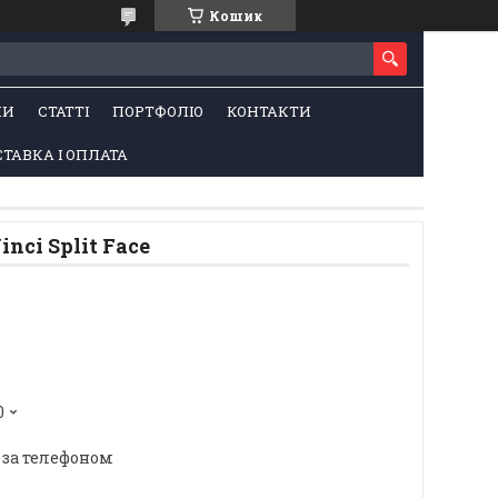
Кошик
НИ
СТАТТІ
ПОРТФОЛІО
КОНТАКТИ
ТАВКА І ОПЛАТА
nci Split Face
0
 за телефоном