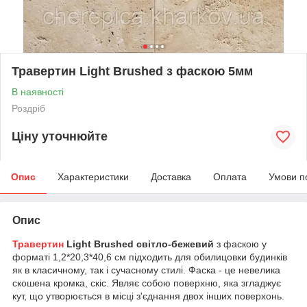
Травертин Light Brushed з фаскою 5мм
В наявності
Роздріб
Ціну уточнюйте
Опис
Характеристики
Доставка
Оплата
Умови п
Опис
Травертин
Light Brushed світло-бежевий
з фаскою у
форматі 1,2*20,3*40,6 см підходить для обилицовки будинків
як в класичному, так і сучасному стилі. Фаска - це невелика
скошена кромка, скіс. Являє собою поверхню, яка згладжує
кут, що утворюється в місці з'єднання двох інших поверхонь.