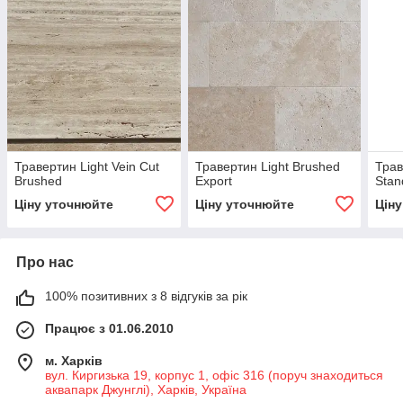
Травертин Light Vein Cut
Травертин Light Brushed
Трав
Brushed
Export
Stan
Ціну уточнюйте
Ціну уточнюйте
Цін
Про нас
100% позитивних з 8 відгуків за рік
Працює з 01.06.2010
м. Харків
вул. Киргизька 19, корпус 1, офіс 316 (поруч знаходиться
аквапарк Джунглі), Харків, Україна