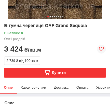
Бітумна черепиця GAF Grand Sequoia
В наявності
Опт і роздріб
3 424
₴/кв.м
2 739 ₴
від 100 кв.м
Купити
Опис
Характеристики
Доставка
Оплата
Умови п
Опис