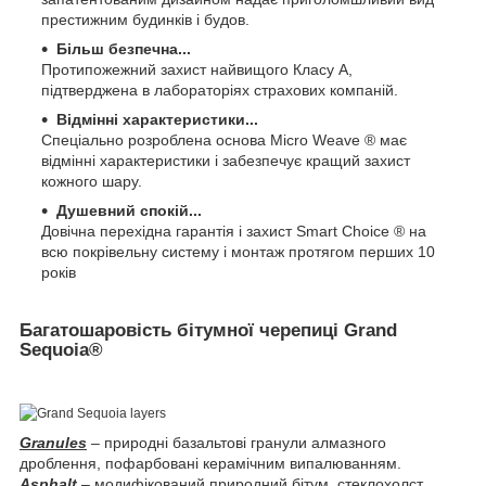
престижним будинків і будов.
Більш безпечна...
Протипожежний захист найвищого Класу А,
підтверджена в лабораторіях страхових компаній.
Відмінні характеристики...
Спеціально розроблена основа Micro Weave ® має
відмінні характеристики і забезпечує кращий захист
кожного шару.
Душевний спокій...
Довічна перехідна гарантія і захист Smart Choice ® на
всю покрівельну систему і монтаж протягом перших 10
років
Багатошаровість бітумної черепиці Grand
Sequoia
®
Granules
– природні базальтові гранули алмазного
дроблення, пофарбовані керамічним випалюванням.
Asphalt
– модифікований природний бітум, стеклохолст