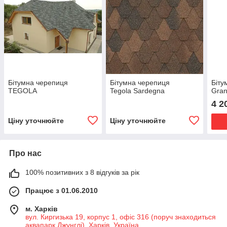
Бітумна черепиця
Бітумна черепиця
Біту
TEGOLA
Tegola Sardegna
Gra
4 2
Ціну уточнюйте
Ціну уточнюйте
Про нас
100% позитивних з 8 відгуків за рік
Працює з 01.06.2010
м. Харків
вул. Киргизька 19, корпус 1, офіс 316 (поруч знаходиться
аквапарк Джунглі), Харків, Україна