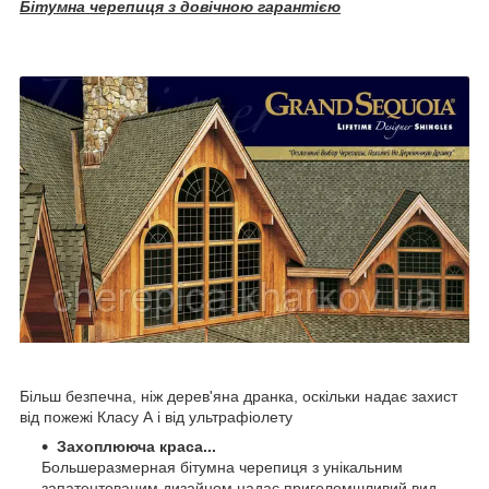
Бітумна черепиця з довічною гарантією
Більш безпечна, ніж дерев'яна дранка, оскільки надає захист
від пожежі Класу А і від ультрафіолету
Захоплююча краса...
Большеразмерная бітумна черепиця з унікальним
запатентованим дизайном надає приголомшливий вид