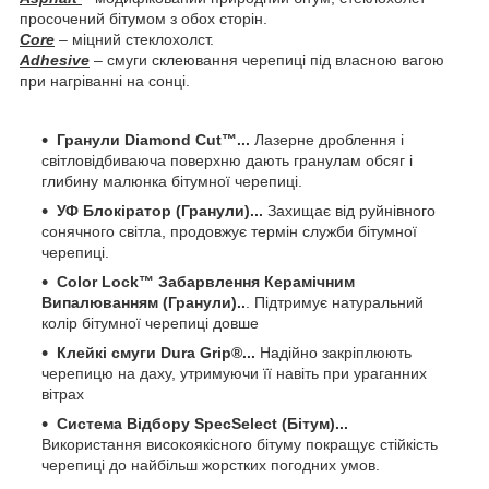
просочений бітумом з обох сторін.
Core
– міцний стеклохолст.
Adhesive
– смуги склеювання черепиці під власною вагою
при нагріванні на сонці.
Гранули Diamond Cut
™
...
Лазерне дроблення і
світловідбиваюча поверхню дають гранулам обсяг і
глибину малюнка бітумної черепиці.
УФ Блокіратор (Гранули)...
Захищає від руйнівного
сонячного світла, продовжує термін служби бітумної
черепиці.
Color Lock
™
Забарвлення Керамічним
Випалюванням (Гранули)..
. Підтримує натуральний
колір бітумної черепиці довше
Клейкі смуги Dura Grip
®
...
Надійно закріплюють
черепицю на даху, утримуючи її навіть при ураганних
вітрах
Система Відбору SpecSelect (Бітум)...
Використання високоякісного бітуму покращує стійкість
черепиці до найбільш жорстких погодних умов.