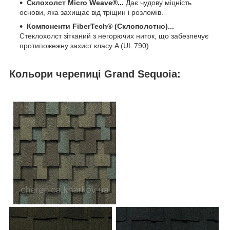
Склохолст Micro Weave
®
...
Дає чудову міцність
основи, яка захищає від тріщин і розломів.
Компоненти FiberTech
®
(Склополотно)...
Стеклохолст зітканий з негорючих ниток, що забезпечує
протипожежну захист класу A (UL 790).
Кольори черепиці Grand Sequoia: