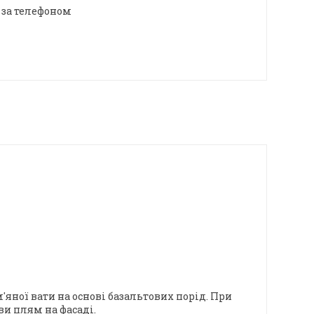
 за телефоном
'яної вати на основі базальтових порід. При
и плям на фасаді.