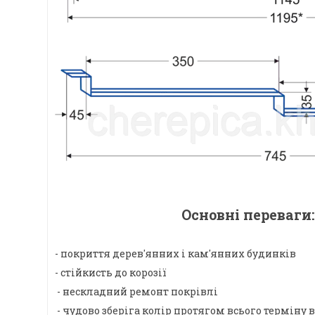
Основні переваги:
- покриття дерев'янних і кам'янних будинків
- стійкисть до корозії
- нескладний ремонт покрівлі
- чудово зберіга колір протягом всього терміну