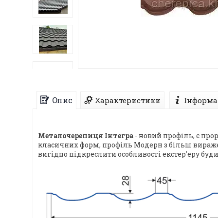
Опис
Характеристики
Інформа
Металочерепиця Інтегра
- новий профіль, є пр
класичних форм, профіль Модерн з більш вираже
вигідно підкреслити особливості екстер'еру буди