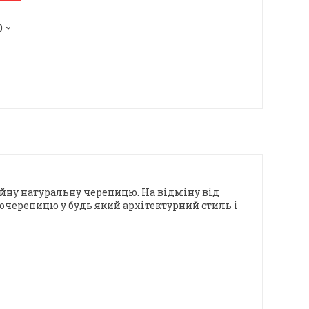
0
ційну натуральну черепицю. На відміну від
очерепицю у будь який архітектурний стиль і