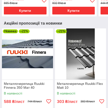
885 ₴/кв.м
832 ₴/кв.м
444 ₴
Купити
Купити
Акційні пропозиції та новинки
Новинка
–21%
–21%
Металлочерепица Ruukki
Металочерепиця Ruukki Flex
Finnera 350 Мат 40
Matt 10
В наявності
В наявності
588
303
₴/лист
₴/лист
744 ₴/лист
383 ₴/лист