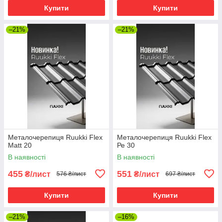
Купити
Купити
–21%
–21%
Металочерепиця Ruukki Flex
Металочерепиця Ruukki Flex
Matt 20
Ре 30
В наявності
В наявності
455
551
₴/лист
₴/лист
576 ₴/лист
697 ₴/лист
Купити
Купити
–21%
–16%