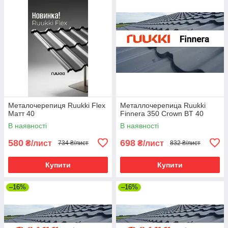
Металочерепиця Ruukki Flex
Металлочерепица Ruukki
Матт 40
Finnera 350 Crown BT 40
В наявності
В наявності
580
698
₴/лист
₴/лист
734 ₴/лист
832 ₴/лист
Купити
Купити
–16%
–16%