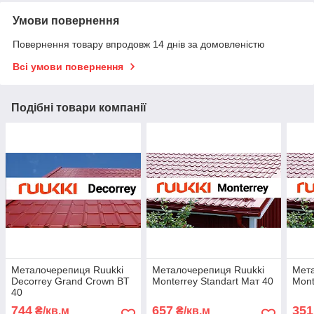
Умови повернення
Повернення товару впродовж 14 днів за домовленістю
Всі умови повернення
Подібні товари компанії
Металочерепиця Ruukki
Металочерепиця Ruukki
Мета
Decorrey Grand Crown BT
Monterrey Standart Мат 40
Mont
40
744
657
351
₴/кв.м
₴/кв.м