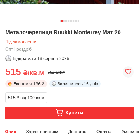
Металочерепиця Ruukki Monterrey Мат 20
Під замовлення
Опт і роздріб
Відправка з
18 серпня 2026
515
₴/кв.м
651 ₴/кв.м
Економія
136 ₴
Залишилось
16 днів
515 ₴
від 100 кв.м
Купити
Опис
Характеристики
Доставка
Оплата
Умови п