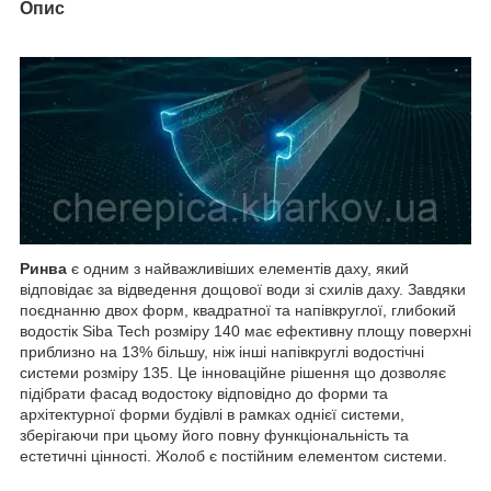
Опис
Ринва
є одним з найважливіших елементів даху, який
відповідає за відведення дощової води зі схилів даху. Завдяки
поєднанню двох форм, квадратної та напівкруглої, глибокий
водостік Siba Tech розміру 140 має ефективну площу поверхні
приблизно на 13% більшу, ніж інші напівкруглі водостічні
системи розміру 135. Це інноваційне рішення що дозволяє
підібрати фасад водостоку відповідно до форми та
архітектурної форми будівлі в рамках однієї системи,
зберігаючи при цьому його повну функціональність та
естетичні цінності. Жолоб є постійним елементом системи.