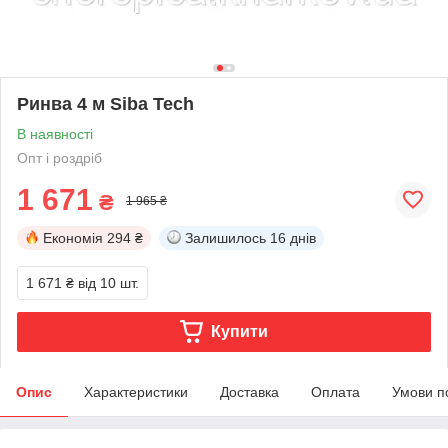
Ринва 4 м Siba Tech
В наявності
Опт і роздріб
1 671
₴
1 965 ₴
Економія
294 ₴
Залишилось
16 днів
1 671 ₴
від 10 шт.
Купити
Опис
Характеристики
Доставка
Оплата
Умови п