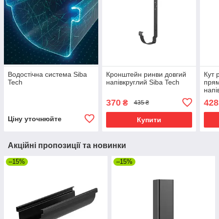
Водостічна система Siba
Кронштейн ринви довгий
Кут 
Tech
напівкруглий Siba Tech
прям
напі
Siba
370
428
₴
435 ₴
Ціну уточнюйте
Купити
Акційні пропозиції та новинки
–15%
–15%