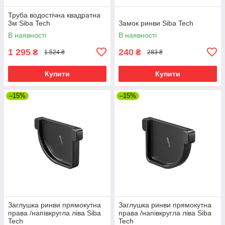
Труба водостічна квадратна
3м Siba Tech
Замок ринви Siba Tech
В наявності
В наявності
1 295
240
₴
₴
1 524 ₴
283 ₴
Купити
Купити
–15%
–15%
Заглушка ринви прямокутна
Заглушка ринви прямокутна
права /напівкругла ліва Siba
права /напівкругла ліва Siba
Tech
Tech