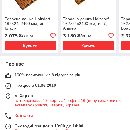
Терасна дошка Holzdorf
Терасна дошка Holzdorf
Тера
162×24х2400 мм,тип Г,
162×24х2400 мм,тип Д,
162×
Класік
Альтер
Бра
2 075
3 180
2 3
₴/кв.м
₴/кв.м
Купити
Купити
Про нас
100% позитивних з 8 відгуків за рік
Працює з 01.06.2010
м. Харків
вул. Киргизька 19, корпус 1, офіс 316 (поруч знаходиться
аквапарк Джунглі), Харків, Україна
Контакти
Сьогодні працює з 10:00 до 14:00