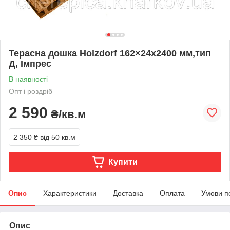
Терасна дошка Holzdorf 162×24х2400 мм,тип
Д, Імпрес
В наявності
Опт і роздріб
2 590
₴/кв.м
2 350 ₴
від 50 кв.м
Купити
Опис
Характеристики
Доставка
Оплата
Умови п
Опис