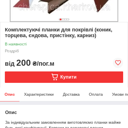
Комплектуючі планки для покрівлі (коник,
торцева, єндова, пристінку, карниз)
В наявності
Роздріб
200
від
₴/пог.м
Купити
Опис
Характеристики
Доставка
Оплата
Умови п
Опис
За індивідуальним замовленням виготовляємо планки майже
будь-якої конфігурації. Ковпаки та парапетні планки.