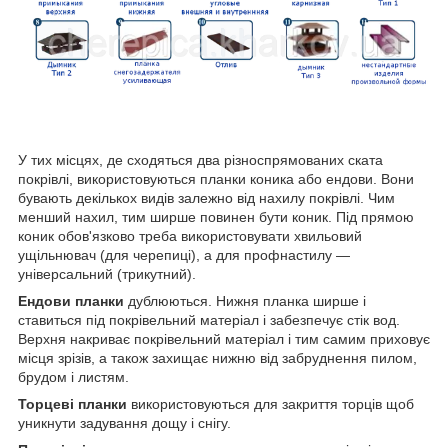
У тих місцях, де сходяться два різноспрямованих ската
покрівлі, використовуються планки коника або ендови. Вони
бувають декількох видів залежно від нахилу покрівлі. Чим
менший нахил, тим ширше повинен бути коник. Під прямою
коник обов'язково треба використовувати хвильовий
ущільнювач (для черепиці), а для профнастилу —
універсальний (трикутний).
Ендови планки
дублюються. Нижня планка ширше і
ставиться під покрівельний матеріал і забезпечує стік вод.
Верхня накриває покрівельний матеріал і тим самим приховує
місця зрізів, а також захищає нижню від забруднення пилом,
брудом і листям.
Торцеві планки
використовуються для закриття торців щоб
уникнути задування дощу і снігу.