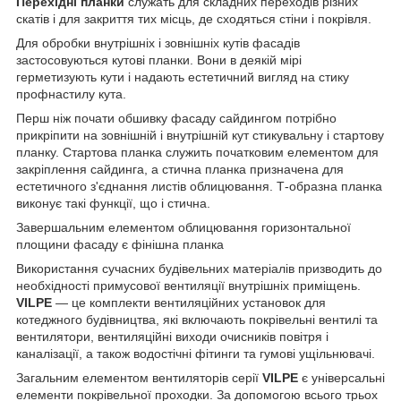
Перехідні планки
служать для складних переходів різних
скатів і для закриття тих місць, де сходяться стіни і покрівля.
Для обробки внутрішніх і зовнішніх кутів фасадів
застосовуються кутові планки. Вони в деякій мірі
герметизують кути і надають естетичний вигляд на стику
профнастилу кута.
Перш ніж почати обшивку фасаду сайдингом потрібно
прикріпити на зовнішній і внутрішній кут стикувальну і стартову
планку. Стартова планка служить початковим елементом для
закріплення сайдинга, а стична планка призначена для
естетичного з'єднання листів облицювання. Т-образна планка
виконує такі функції, що і стична.
Завершальним елементом облицювання горизонтальної
площини фасаду є фінішна планка
Використання сучасних будівельних матеріалів призводить до
необхідності примусової вентиляції внутрішніх приміщень.
VILPE
— це комплекти вентиляційних установок для
котеджного будівництва, які включають покрівельні вентилі та
вентилятори, вентиляційні виходи очисників повітря і
каналізації, а також водостічні фітинги та гумові ущільнювачі.
Загальним елементом вентиляторів серії
VILPE
є універсальні
елементи покрівельної проходки. За допомогою всього трьох