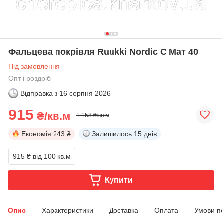
Фальцева покрівля Ruukki Nordic C Мат 40
Під замовлення
Опт і роздріб
Відправка з
16 серпня 2026
915
₴/кв.м
1 158 ₴/кв.м
Економія
243 ₴
Залишилось
15 днів
915 ₴
від 100 кв.м
Купити
Опис
Характеристики
Доставка
Оплата
Умови п