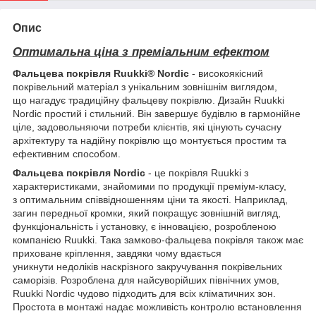
Опис
Оптимальна ціна з преміальним ефектом
Фальцева покрівля Ruukki® Nordic
- високоякісний
покрівельний матеріал з унікальним зовнішнім виглядом,
що нагадує традиційну фальцеву покрівлю. Дизайн Ruukki
Nordic простий і стильний. Він завершує будівлю в гармонійне
ціле, задовольняючи потреби клієнтів, які цінують сучасну
архітектуру та надійну покрівлю що монтується простим та
ефективним способом.
Фальцева покрівля Nordic
- це покрівля Ruukki з
характеристиками, знайомими по продукції преміум-класу,
з оптимальним співвідношенням ціни та якості. Наприклад,
загин передньої кромки, який покращує зовнішній вигляд,
функціональність і установку, є інновацією, розробленою
компанією Ruukki. Така замково-фальцева покрівля також має
приховане кріплення, завдяки чому вдається
уникнути недоліків наскрізного закручування покрівельних
саморізів. Розроблена для найсуворійших північних умов,
Ruukki Nordic чудово підходить для всіх кліматичних зон.
Простота в монтажі надає можливість контролю встановлення