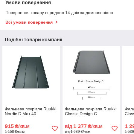
Умови повернення
Повернення товару впродовж 14 днів за домовленістю
Всі умови повернення
Подібні товари компанії
Фальцева покрівля Ruukki
Фальцева покрівля Ruukki
Фаль
Nordic D Мат 40
Classic Design C
Clas
915
1 377
1 2
₴/кв.м
від
₴/кв.м
1 158 ₴/кв.м
від 1 639 ₴/кв.м
1 536