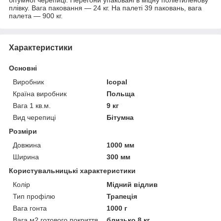
плівку. Вага паковання — 24 кг. На палеті 39 паковань, вага
палета — 900 кг.
Характеристики
Основні
Виробник
Icopal
Країна виробник
Польща
Вага 1 кв.м.
9 кг
Вид черепиці
Бітумна
Розміри
Довжина
1000 мм
Ширина
300 мм
Користувальницькі характеристики
Колір
Мідний відлив
Тип профілю
Трапеція
Вага гонта
1000 г
Вага м2 готового покриття
близько 8 кг