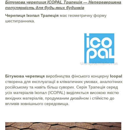
Бітумова черепиця ICOPAL Трапеція — Неперевершена
популярність для будь-яких будинків
Черепиця Ікопал Трапеція
має геометричну форму
шестигранника.
Бітумова черепиця
виробництва фінського концерну
Icopal
створена для експлуатації в кліматичних умовах, аналогічних
російському та навіть більш суворих. Серія Трапеція серед
усіх матеріалів
Ікопал (ICOPAL)
виділяється високою якістю
вихідних матеріалів, продуманим дизайном і стійкістю до
впливів зовнішнього середовища.