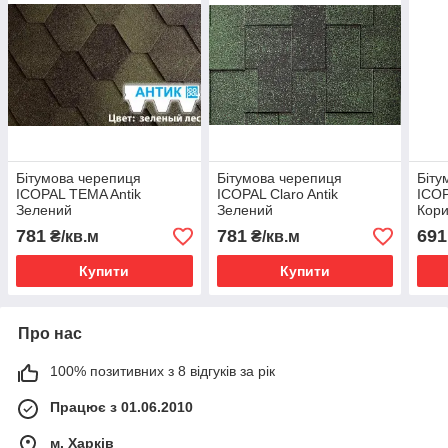
Бітумова черепиця
Бітумова черепиця
Біту
ICOPAL TEMA Antik
ICOPAL Claro Antik
ICOP
Зелений
Зелений
Кор
781
781
691
₴/кв.м
₴/кв.м
Купити
Купити
Про нас
100% позитивних з 8 відгуків за рік
Працює з 01.06.2010
м. Харків