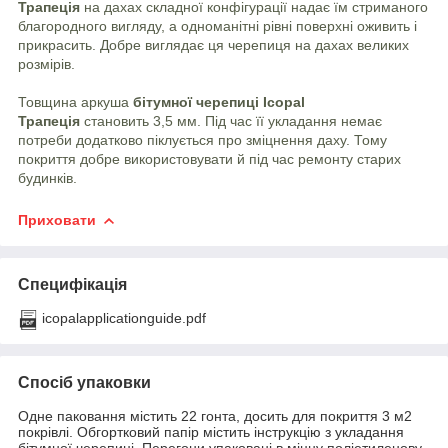
Трапеція
на
дахах
складної конфігурації надає їм стриманого
благородного вигляду, а одноманітні рівні поверхні оживить і
прикрасить. Добре виглядає ця
черепиця
на дахах великих
розмірів.
Товщина аркуша
бітумної черепиці
Icopal
Трапеція
становить 3,5 мм. Під час її укладання немає
потреби додатково піклується про зміцнення
даху
. Тому
покриття
добре використовувати й під час ремонту старих
будинків.
Приховати
Специфікація
icopalapplicationguide.pdf
Спосіб упаковки
Одне паковання містить 22 гонта, досить для покриття 3 м2
покрівлі. Обгортковий папір містить інструкцію з укладання
бітумної черепиці. Перегони упаковані в міцну поліетиленову