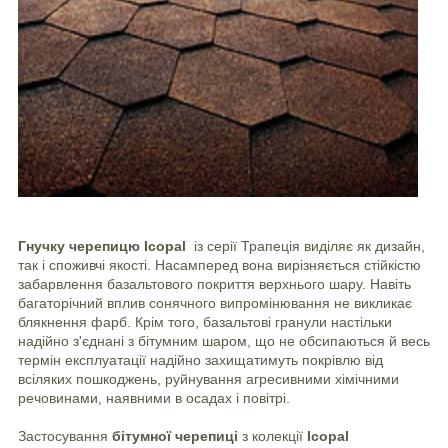
Гнучку черепицю Icopal
із серії Трапеція виділяє як дизайн,
так і споживчі якості. Насамперед вона вирізняється стійкістю
забарвлення базальтового покриття верхнього шару. Навіть
багаторічний вплив сонячного випромінювання не викликає
блякнення фарб. Крім того, базальтові гранули настільки
надійно з'єднані з бітумним шаром, що не обсипаються й весь
термін експлуатації надійно захищатимуть
покрівлю
від
всіляких пошкоджень, руйнування агресивними хімічними
речовинами, наявними в осадах і повітрі.
Застосування
бітумної черепиці
з колекції
Icopal