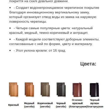
покриття на схилі довільної довжини.
- Создает водонепроницаемое черепичное покрытие
благодаря инновационному вертикальному замку,
который организует отвод воды из замка на наружную
поверхность черепицы.
- Четыре самые популярные цвета: натуральный
красный, медный, темно-коричневый и антрацит.
- Каждой модели соответствуют доборные элементы,
согласованные с ней по форме, цвету и материалу.
- Угол уклона кровли: от 16 град.
Цвета: