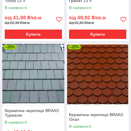
Топаз 13 V
Гранат 13 V
В наявності
В наявності
41,98
49,92
від
₴/кв.м
від
₴/кв.м
від 52,48 ₴/кв.м
від 62,40 ₴/кв.м
Купити
Купити
–20%
–20%
Керамічна черепиця BRAAS
Керамічна черепиця BRAAS
Турмалін
Опал
В наявності
В наявності