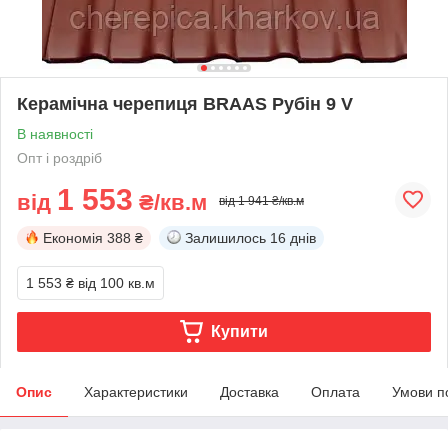
Керамічна черепиця BRAAS Рубін 9 V
В наявності
Опт і роздріб
1 553
від
₴/кв.м
від 1 941 ₴/кв.м
Економія
388 ₴
Залишилось
16 днів
1 553 ₴
від 100 кв.м
Купити
Опис
Характеристики
Доставка
Оплата
Умови п