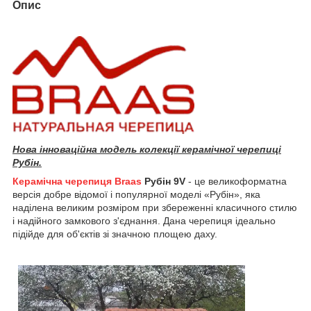
Опис
Нова інноваційна модель колекції керамічної черепиці
Рубін.
Керамічна черепиця Braas
Рубін 9V
- це великоформатна
версія добре відомої і популярної моделі «Рубін», яка
наділена великим розміром при збереженні класичного стилю
і надійного замкового з'єднання. Дана черепиця ідеально
підійде для об'єктів зі значною площею даху.