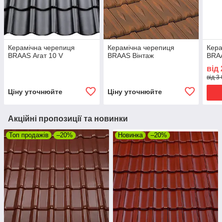
Керамічна черепиця
Керамічна черепиця
Кера
BRAAS Агат 10 V
BRAAS Вінтаж
BRAA
від
від 3
Ціну уточнюйте
Ціну уточнюйте
Акційні пропозиції та новинки
Топ продажів
–20%
Новинка
–20%