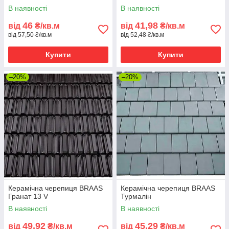
В наявності
В наявності
46
41,98
від
₴/кв.м
від
₴/кв.м
від 57,50 ₴/кв.м
від 52,48 ₴/кв.м
Купити
Купити
–20%
–20%
Керамічна черепиця BRAAS
Керамічна черепиця BRAAS
Гранат 13 V
Турмалін
В наявності
В наявності
49,92
45,29
від
₴/кв.м
від
₴/кв.м