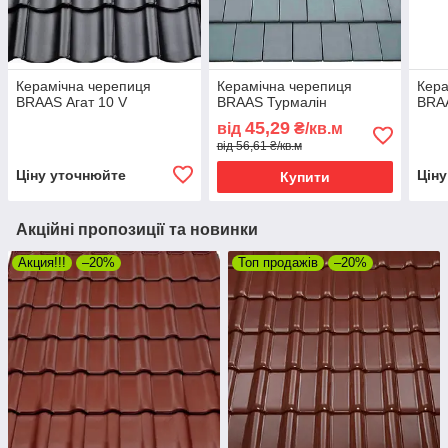
Керамічна черепиця
Керамічна черепиця
Кера
BRAAS Агат 10 V
BRAAS Турмалін
BRA
45,29
від
₴/кв.м
від 56,61 ₴/кв.м
Ціну уточнюйте
Цін
Купити
Акційні пропозиції та новинки
Акция!!!
–20%
Топ продажів
–20%