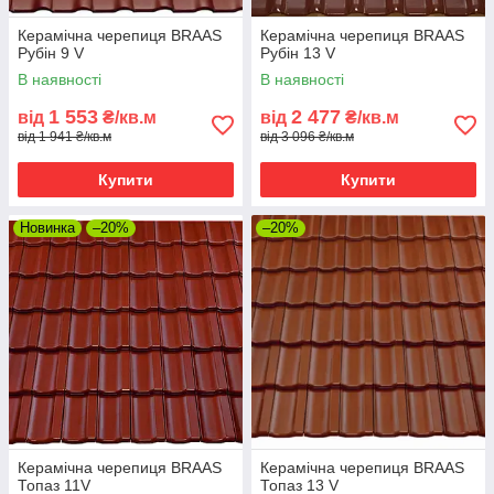
Керамічна черепиця BRAAS
Керамічна черепиця BRAAS
Рубін 9 V
Рубін 13 V
В наявності
В наявності
1 553
2 477
від
₴/кв.м
від
₴/кв.м
від 1 941 ₴/кв.м
від 3 096 ₴/кв.м
Купити
Купити
Новинка
–20%
–20%
Керамічна черепиця BRAAS
Керамічна черепиця BRAAS
Топаз 11V
Топаз 13 V