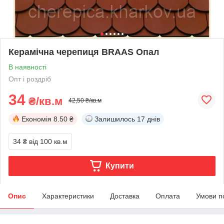
Керамічна черепиця BRAAS Опал
В наявності
Опт і роздріб
34
₴/кв.м
42,50 ₴/кв.м
Економія
8.50 ₴
Залишилось
17 днів
34 ₴
від 100 кв.м
Купити
Опис
Характеристики
Доставка
Оплата
Умови п