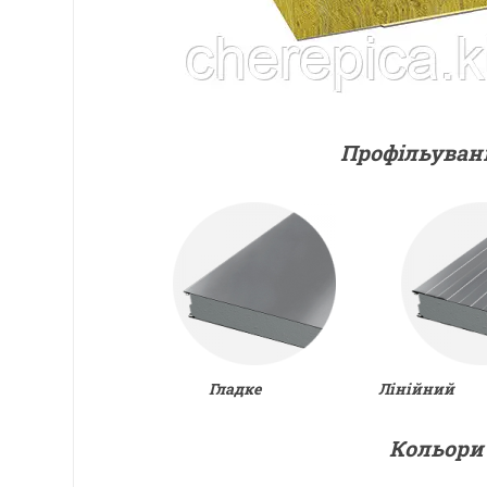
Профільуван
Гладке Лінійний Тр
Кольор