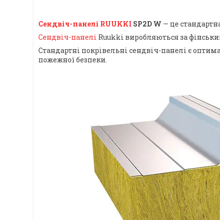
Сендвіч-панелі RUUKKI
SP2D W
— це стандарт
Сендвіч-панелі
Ruukki виробляються за фінськ
Стандартні покрівельні сендвіч-панелі є опти
пожежної безпеки.