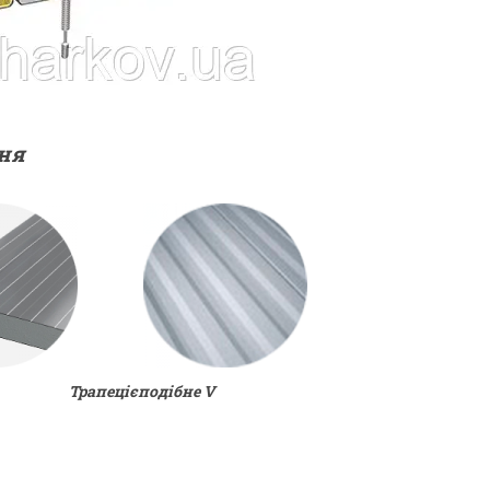
ня
апецієподібне V
и