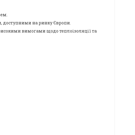
чем.
 доступними на ринку Європи.
високими вимогами щодо теплоізоляції та