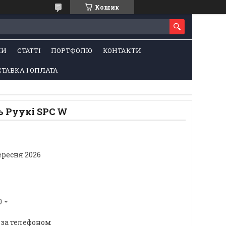
Кошик
НИ
СТАТТІ
ПОРТФОЛІО
КОНТАКТИ
ТАВКА І ОПЛАТА
ь Руукі SPC W
ересня 2026
0
 за телефоном