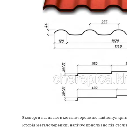
Експерти називають металочерепицю найпопулярніш
Історія металочерепиці налічує приблизно пів століт