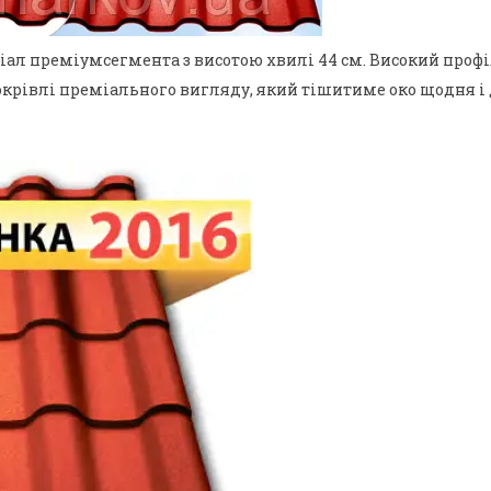
ал преміумсегмента з висотою хвилі 44 см. Високий профіл
окрівлі преміального вигляду, який тішитиме око щодня і