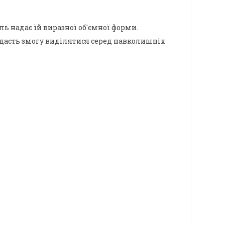
ь надає їй виразної об'ємної форми.
 дасть змогу виділятися серед навколишніх