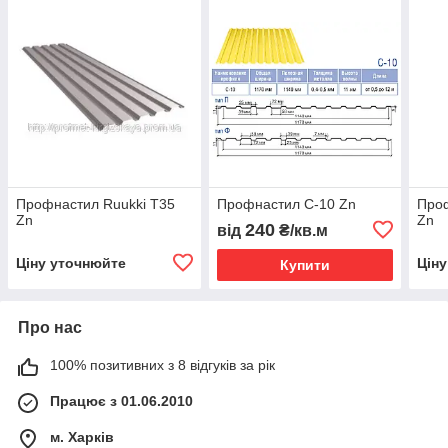
Профнастил Ruukki T35
Профнастил С-10 Zn
Проф
Zn
Zn
240
від
₴/кв.м
Ціну уточнюйте
Цін
Купити
Про нас
100% позитивних з 8 відгуків за рік
Працює з 01.06.2010
м. Харків