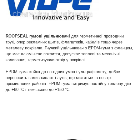
ROOFSEAL гумові ущільнювачі
для герметичної проводини
труб, опор рекламних щитів, флагштоків, кабелів тощо через
металеву покрівлю. Гнучкий ущільнювач з EPDM-гуми з фланцем,
що має алюмінієве покриття, допускає теплові та механічні
коливання, герметизуючи отвір у покрівлі.
EPDM-гума стійка до погодних умов і ультрафіолету, добре
переносить вплив кислот і лугів, що містяться в повітрі
промислових районів. EPDM-гума витримує постійну теплову дію
до +90 °C і тимчасове до +150 °C.