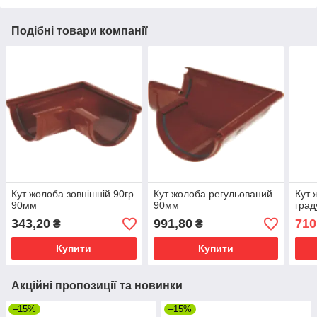
Подібні товари компанії
Кут жолоба зовнішній 90гр
Кут жолоба регульований
Кут 
90мм
90мм
град
343,20
991,80
710
₴
₴
Купити
Купити
Акційні пропозиції та новинки
–15%
–15%