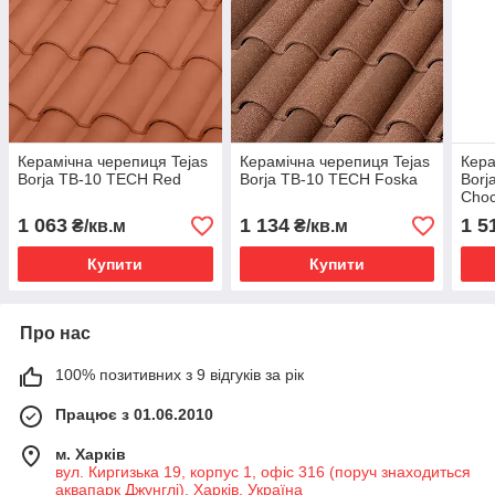
Керамічна черепиця Tejas
Керамічна черепиця Tejas
Кера
Borja TB-10 TECH Red
Borja TB-10 TECH Foska
Borj
Choc
1 063
1 134
1 5
₴/кв.м
₴/кв.м
Купити
Купити
Про нас
100% позитивних з 9 відгуків за рік
Працює з 01.06.2010
м. Харків
вул. Киргизька 19, корпус 1, офіс 316 (поруч знаходиться
аквапарк Джунглі), Харків, Україна