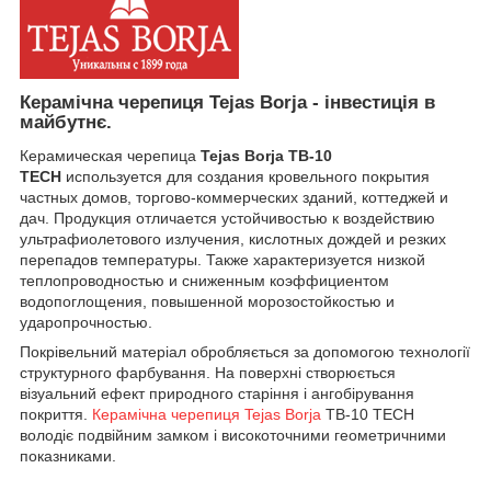
Керамічна черепиця Tejas Borja
- інвестиція в
майбутнє.
Керамическая черепица
Tejas Borja TB-10
TECH
используется для создания кровельного покрытия
частных домов, торгово-коммерческих зданий, коттеджей и
дач. Продукция отличается устойчивостью к воздействию
ультрафиолетового излучения, кислотных дождей и резких
перепадов температуры. Также характеризуется низкой
теплопроводностью и сниженным коэффициентом
водопоглощения, повышенной морозостойкостью и
ударопрочностью.
Покрівельний матеріал обробляється за допомогою технології
структурного фарбування. На поверхні створюється
візуальний ефект природного старіння і ангобірування
покриття.
Керамічна черепиця Tejas Borja
TB-10 TECH
володіє подвійним замком і високоточними геометричними
показниками.