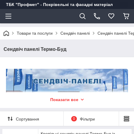
ТБК "Профмет" - Покрівельні та фасадні матеріал
Товари та послуги
Сендвіч панелі
Сендвіч панелі Т
Сендвіч панелі Термо-Буд
Показати все
Сортування
0
Фільтри
Термо-БУД
- це компанія з європейськими інвестиціями, що
виробляє сендвіч-панелі і конструкції для швидкого монтажу.
Кровільні сендвіч-панелі Термо-Буд із