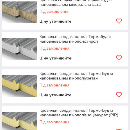
Завод Термо-БУД
це надійний постачальник і наша
наповнювачем мінеральна вата
стратегічна мета - зберегти репутацію надійного
Під замовлення
постачальника сендвіч-панелів, які відповідають
міжнародним стандартам якості.
Ціну уточнюйте
Кровильні сендвіч-панелі Термобуд із
Переваги:
наповнювачем пінополістирол
Під замовлення
Ціну уточнюйте
-
Теплопровідність
Однією з головних переваг сендвіч панелей є
їх теплоізоляційні властивості.
Кровильні сендвіч-панелі Термо-Буд із
наповнювачем пінополіуретан
Теплопровідність панелі завтовшки 10 см, відповідає
теплопровідності цегли товщиною 110 см.
Під замовлення
-
Вага
Ціну уточнюйте
0,4т на 10 м.кв.
-
Звантаження
Кровильні сендвіч-панелі Термо-Буд із
Фундамент для сендвіч панелі Цей параметр
наповнювачем пінополізізоціанурат (PIR)
використовується у легкому варіанті.
Під замовлення
При будуванні з цегли навантаження на фундамент в60-100
разів більше.