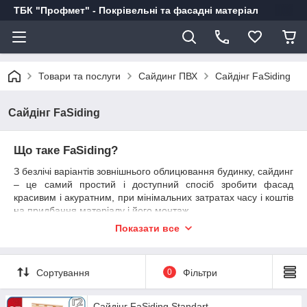
ТБК "Профмет" - Покрівельні та фасадні матеріал
Товари та послуги
Сайдинг ПВХ
Сайдінг FaSiding
Сайдінг FaSiding
Що таке FaSiding?
З безлічі варіантів зовнішнього облицювання будинку, сайдинг
– це самий простий і доступний спосіб зробити фасад
красивим і акуратним, при мінімальних затратах часу і коштів
на придбання матеріалу і його монтаж.
Показати все
FaSiding
(ФаСайдинг)
являє собою пластикові панелі,
зроблені під дощату обшивку. Ці панелі застосовуються для
реконструкції і обшивки фасаду будь-якого виду будівлі – від
літньої кухні, котеджу, садового будиночка і до
Сортування
0
Фільтри
багатоповерхового будинку.
Панелі ПВХ FaSiding
універсальні для всіх регіонів України, завдяки високій
Cайдінг FaSiding Standart
прочностии стабільності листа сайдинга. Крім того, їх легко