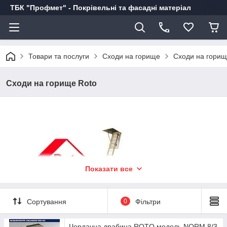
ТБК "Профмет" - Покрівельні та фасадні матеріал
Товари та послуги
Сходи на горище
Сходи на горищ
Сходи на горище Roto
Показати все
Сортування
0
Фільтри
Горищні сходи Roto
– це дерев'яні складані сходи,
виготовлені німецьким концерном " Roto, для доступу на
горище з житлових приміщень. Сходи Roto відрізняються
Чердачна драбина ROTO модель NORM 8/3