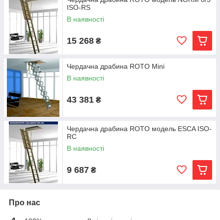
ISO-RS
естетичністю, ергономічністю, зручністю використання,
особливою міцністю і надійністю всіх їх комплектуючих
В наявності
каркаса, ступений, люка. Вони легко складаються в блок і
практично непомітні в кімнаті і не займають багато місця. При
15 268
₴
необхідності сходи дуже просто розвертається і дозволяє
підняти на горище (або спустити в підвал) різні предмети.
Чердачна драбина ROTO Mini
Завдяки легкому монтажу і зручній конструкції, сходи Roto
універсальні для будь-якого приміщення і дозволяють
В наявності
зробити простір кімнати більш функціональним, не
порушуючи при цьому простору і загального дизайну.
43 381
₴
Асортимент горищних сходів Roto представлений двох - і
трисекційними моделями з металу та пластику, які
задовольнять самі високі вимоги до безпеки. Сходи
Чердачна драбина ROTO модель ESCA ISO-
RC
витримують навантаження до 170 кг і не втрачають свою
міцність з роками.
В наявності
9 687
₴
Про нас