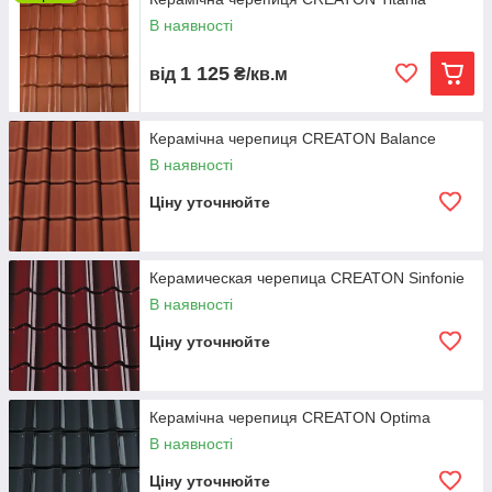
100 років досвіду.
В наявності
Дуже висока механічна міцність з-за високої
1 125
температури варіння (1300 ° C).
від
₴/кв.м
Широкий асортимент.
Керамічна черепиця CREATON Balance
В наявності
Ціну уточнюйте
Керамическая черепица CREATON Sinfonie
В наявності
Ціну уточнюйте
Керамічна черепиця CREATON Optima
В наявності
Ціну уточнюйте