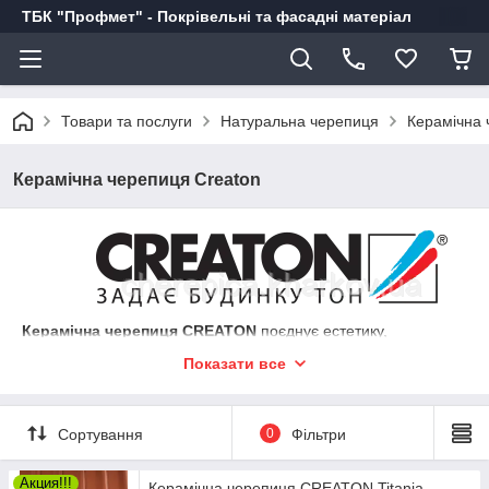
ТБК "Профмет" - Покрівельні та фасадні матеріал
Товари та послуги
Натуральна черепиця
Керамічна 
Керамічна черепиця Сreaton
Керамічна черепиця CREATON
поєднує естетику,
елегантність, якість матеріалів, міцність і легкість установки.
Показати все
Дізнайтеся більше, відвідавши цей розділ на сайті!
Переваги керамічної черепиці:
Може також використовуватися на дахах з невеликим
Сортування
0
Фільтри
ухилом.
50-річна гарантія.
Акция!!!
Керамічна черепиця CREATON Titania