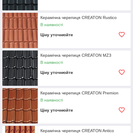
Керамічна черепиця CREATON Rustico
В наявності
Ціну уточнюйте
Керамічна черепиця CREATON MZ3
В наявності
Ціну уточнюйте
Особливості керамічної черепиці
Керамічна черепиця CREATON Premion
CREATON:
В наявності
Ціну уточнюйте
На современном рынке представлено огромное количество
коллекций керамической черепицы от разных
производителей. Среди них особой популярностью
Керамічна черепиця CREATON Antico