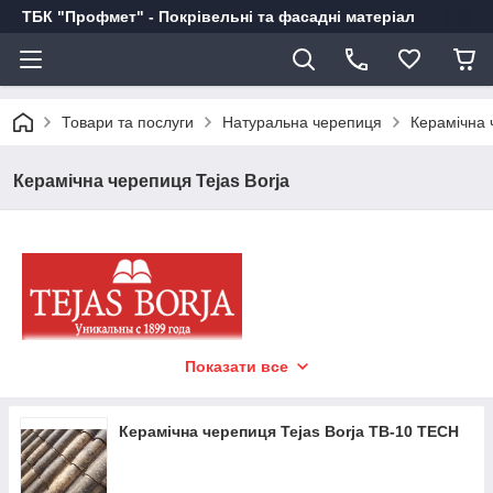
ТБК "Профмет" - Покрівельні та фасадні матеріал
Товари та послуги
Натуральна черепиця
Керамічна 
Керамічна черепиця Tejas Borja
Керамічна черепиця Tejas Borja - інвестиція в
Показати все
майбутнє
Керамічна черепиця Tejas Borja TB-10 TECH
У 1898 році в Іспанії на землях Аліканте, заснована перша
фабрика по виробництву керамічної черепиці. З того часу
група заводів Tejas Borja з власними кар'єрами глини