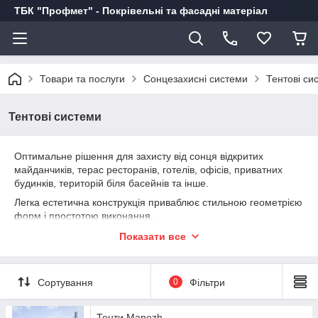
ТБК "Профмет" - Покрівельні та фасадні матеріал
Товари та послуги
Сонцезахисні системи
Тентові си
Тентові системи
Оптимальне рішення для захисту від сонця відкритих
майданчиків, терас ресторанів, готелів, офісів, приватних
будинків, територій біля басейнів та інше.
Легка естетична конструкція приваблює стильною геометрією
форм і простотою виконання.
Показати все
Сортування
0
Фільтри
Тенти Manezh