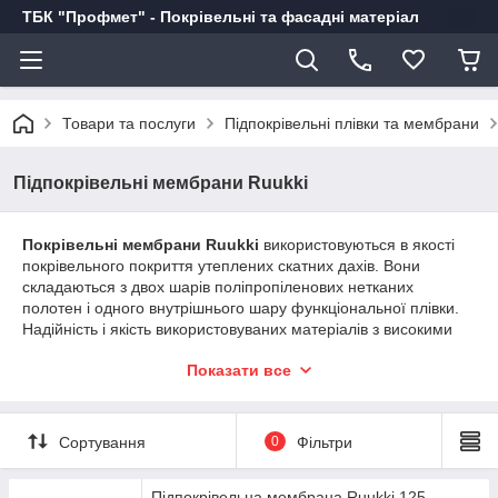
ТБК "Профмет" - Покрівельні та фасадні матеріал
Товари та послуги
Підпокрівельні плівки та мембрани
Підпокрівельні мембрани Ruukki
Покрівельні мембрани Ruukki
використовуються в якості
покрівельного покриття утеплених скатних дахів. Вони
складаються з двох шарів поліпропіленових нетканих
полотен і одного внутрішнього шару функціональної плівки.
Надійність і якість використовуваних матеріалів з високими
параметрами міцності при відносно низькій щільності - це
Показати все
результат ідеального, дуже щільного розподілу багатьох дуже
тонких і довгих волокон.
Мембрани Ruukki
відрізняються високою механічною
Сортування
0
Фільтри
міцністю, що при специфіку роботи на даху є однією з
ключових умов для якості покрівельних робіт. Їх екстремальна
гідроізоляційна здатність гарантує водонепроникність і
Підпокрівельна мембрана Ruukki 125