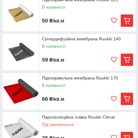
міцність даху.
В наявності
50
₴/кв.м
Супердифузійна мембрана Ruukki 140
В наявності
59
₴/кв.м
Підпокрівельна мембрана Ruukki 170
В наявності
66
₴/кв.м
Пароізоляційна плівка Ruukki Climat
Під замовлення
36