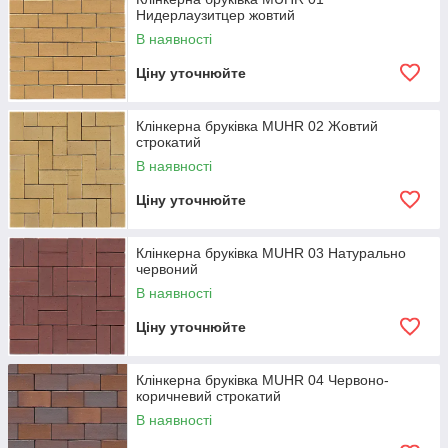
Нидерлаузитцер жовтий
компоненти виключно натуральні, безпечні для людського
організму, не шкодять нашому здоров'ю.
В наявності
Знайшла своє застосування клінкерна бруківка Muhr, як в
Ціну уточнюйте
оформленні приватних володінь, так і в громадських місцях,
при ресторанних територіях.
Клінкерна бруківка MUHR 02 Жовтий
строкатий
Брущаткою з клінкеру оформляють:
В наявності
Ціну уточнюйте
тротуарні доріжки;
садові доріжки;
Клінкерна бруківка MUHR 03 Натурально
червоний
територію біля будинку;
В наявності
паркувальні місця;
відкриті тераси в ресторанах і готелях.
Ціну уточнюйте
Клінкерна бруківка MUHR 04 Червоно-
коричневий строкатий
В наявності