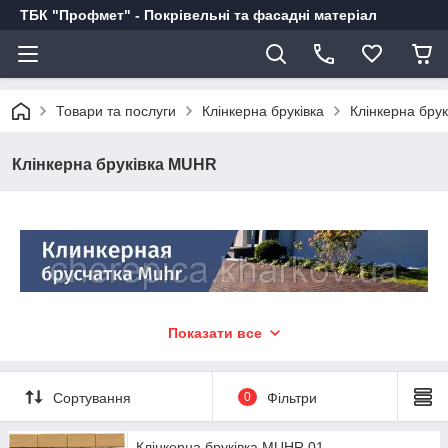
ТБК "Профмет" - Покрівельні та фасадні матеріал
Товари та послуги
Клінкерна бруківка
Клінкерна бру
Клінкерна бруківка MUHR
Показати все
Клінкерна бруківка Muhr
– яскравий приклад якісного і
надійного будівельного матеріалу/
Виготовляється бруківка в Німеччині на сучасному
Сортування
0
Фільтри
обладнанні з використанням інноваційних технологій, у
відповідності з усіма європейськими нормами і стандартами.
Клінкерна бруківка Muhr не містить штучних добавок – всі
Клінкерна бруківка MUHR 01