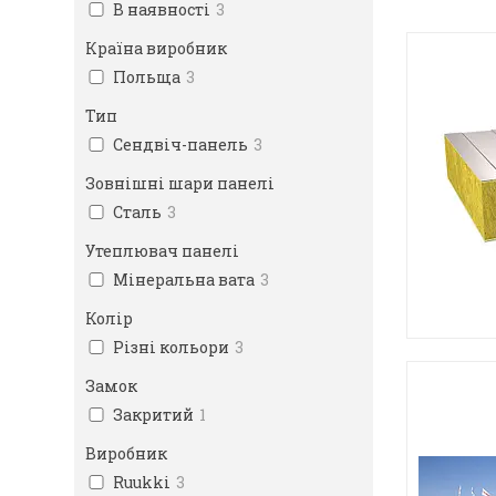
В наявності
3
Країна виробник
Польща
3
Тип
Сендвіч-панель
3
Зовнішні шари панелі
Сталь
3
Утеплювач панелі
Мінеральна вата
3
Колір
Різні кольори
3
Замок
Закритий
1
Виробник
Ruukki
3