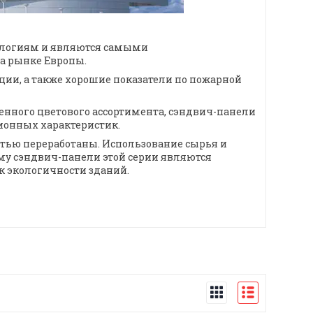
ологиям и являются самыми
а рынке Европы.
ции, а также хорошие показатели по пожарной
нного цветового ассортимента, сэндвич-панели
ионных характеристик.
стью переработаны. Использование сырья и
му сэндвич-панели этой серии являются
 экологичности зданий.