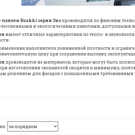
-панели Ruukki серии Эко
производятся по финским техн
чественными и экологическими панелями, доступными н
ли
имеют отличные характеристики по тепло- и звукоизоля
ости.
применения наполнителя пониженной плотности и ограниче
ивлекательную цену при сохранении высоких эксплуатац
ли
производятся из материалов, которые могут быть полно
при изготовлении экопанелей сводится к минимуму, поэто
м решением для фасадов с повышенными требованиями к