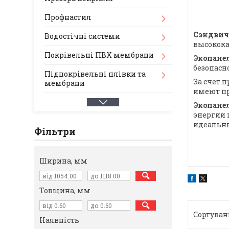
Профнастил
Сэндвич
Водостічні системи
высокока
Покрівельні ПВХ мембрани
Экопане
безопасн
Підпокрівельні плівки та
За счет 
мембрани
имеют пр
Экопане
энергии 
идеальны
Фільтри
Ширина, мм
Товщина, мм
Наявність