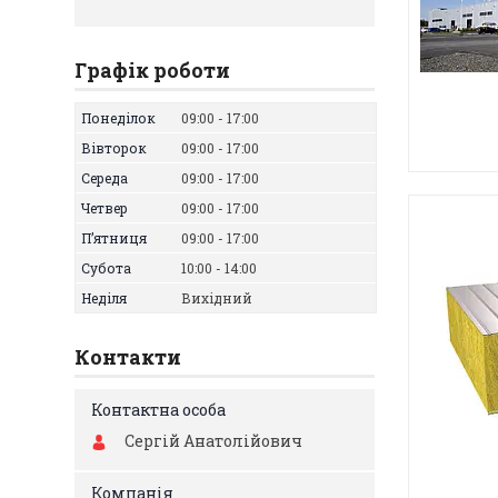
Графік роботи
Понеділок
09:00
17:00
Вівторок
09:00
17:00
Середа
09:00
17:00
Четвер
09:00
17:00
Пʼятниця
09:00
17:00
Субота
10:00
14:00
Неділя
Вихідний
Контакти
Сергій Анатолійович