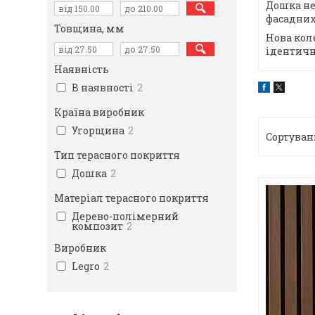
Дошка не
фасадних
Товщина, мм
Нова кол
ідентичн
Наявність
В наявності
2
Країна виробник
Угорщина
2
Тип терасного покриття
Дошка
2
Матеріал терасного покриття
Дерево-полімерний
композит
2
Виробник
Legro
2