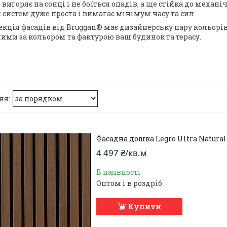
 вигоряє на сонці і не боїться опадів, а ще стійка до мех
 систем дуже проста і вимагає мінімум часу та сил.
екція фасадів від Bruggan® має дизайнерську пару кольорі
ими за кольором та фактурою ваш будинок та терасу.
Фасадна дошка Legro Ultra Naturale
4 497 ₴/кв.м
В наявності
Оптом і в роздріб
Купити