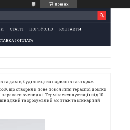
Кошик
НИ
СТАТТІ
ПОРТФОЛІО
КОНТАКТИ
ТАВКА І ОПЛАТА
 та дахів, будівництва парканів та огорож
ro®
, що створили нове покоління терасної дошки
ї переваги очевидні. Термін експлуатації від 10
ю, швидкий та зрозумілий монтаж та шикарний