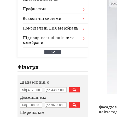
Профнастил
Водостічні системи
Покрівельні ПВХ мембрани
Підпокрівельні плівки та
мембрани
Фільтри
Діапазон цін, ₴
Довжина, мм
Фасади з
найхолод
Ширина, мм