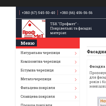
+380 (67) 545-50-40
+380 (66) 456-56-56
ТБК "Профмет" -
Покрівельні та фасадні
матеріал
Фасадна
Натуральна черепиця
Композитна черепиця
Фасадна
Бітумна черепиця
Пропонує
для фасад
Металочерепиця
років і 
зовнішні
Фальцева покрівля
Сланцева покрівля
Прозора покрівля