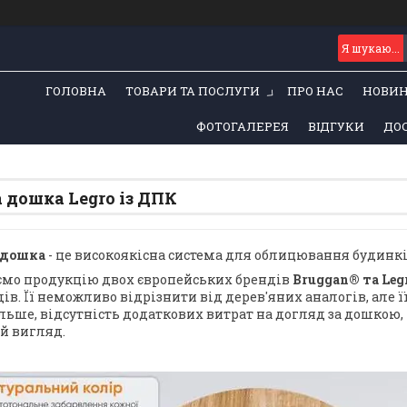
ГОЛОВНА
ТОВАРИ ТА ПОСЛУГИ
ПРО НАС
НОВИ
ФОТОГАЛЕРЕЯ
ВІДГУКИ
ДОС
 дошка Legro із ДПК
 дошка
- це високоякісна система для облицювання будинків
мо продукцію двох європейських брендів
Bruggan® та Leg
ів. Її неможливо відрізнити від дерев'яних аналогів, але ї
більше, відсутність додаткових витрат на догляд за дошко
й вигляд.