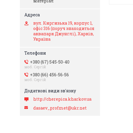
матеріал
вул. Киргизька 19, корпус 1,
офіс 316 (поруч знаходиться
аквапарк Джунглі), Харків,
Україна
+380 (67) 545-50-40
моб. Сергій
+380 (66) 456-56-56
моб. Сергій
http://cherepica.kharkov.ua
dasaev_profmet@ukr.net