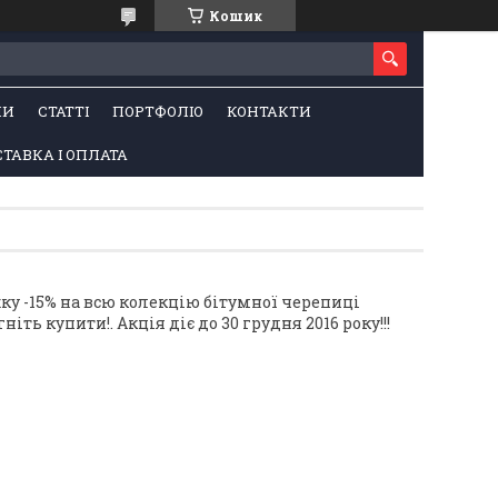
Кошик
НИ
СТАТТІ
ПОРТФОЛІО
КОНТАКТИ
ТАВКА І ОПЛАТА
жку -15% на всю колекцію бітумної черепиці
ь купити!. Акція діє до 30 грудня 2016 року!!!