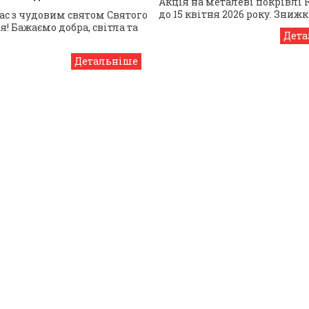
Акція на металеві покрівлі
до 15 квітня 2026 року. Зниж
ас з чудовим святом Святого
! Бажаємо добра, світла та