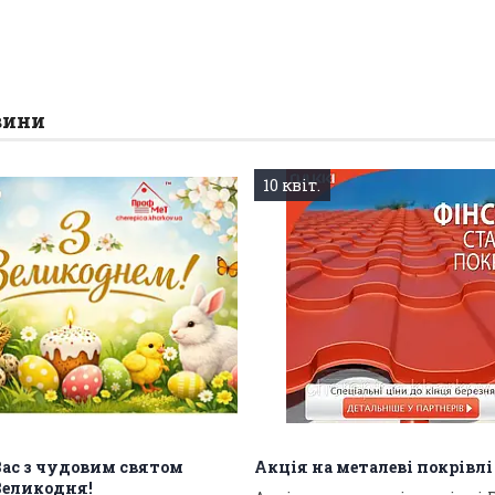
вини
10 квіт.
Вас з чудовим святом
Акція на металеві покрівл
Великодня!