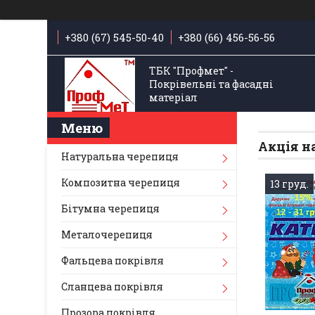
+380 (67) 545-50-40
+380 (66) 456-56-56
ТБК "Профмет" -
Покрівельні та фасадні
матеріал
Акція н
Натуральна черепиця
Композитна черепиця
13 груд.
Бітумна черепиця
Металочерепиця
Фальцева покрівля
Сланцева покрівля
Прозора покрівля